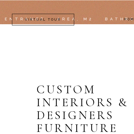
ENTRANCE
AREA, M2
BATHR
HO
VIRTUAL TOUR
CUSTOM
INTERIORS &
DESIGNERS
FURNITURE