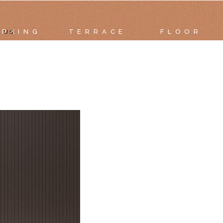
ARKING
TERRACE
FLOOR
 US