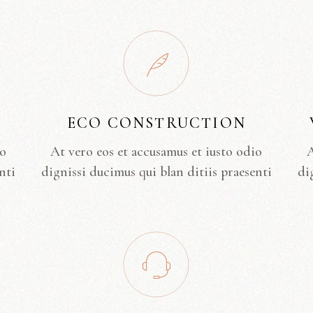
ECO CONSTRUCTION
io
At vero eos et accusamus et iusto odio
A
nti
dignissi ducimus qui blan ditiis praesenti
di