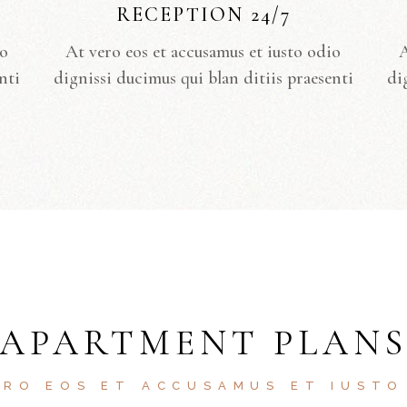
RECEPTION 24/7
io
At vero eos et accusamus et iusto odio
A
nti
dignissi ducimus qui blan ditiis praesenti
di
APARTMENT PLAN
ERO EOS ET ACCUSAMUS ET IUSTO